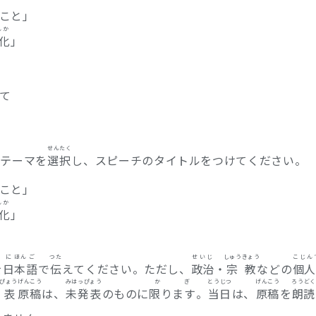
こと」
んか
化
」
て
せんたく
のテーマを
選択
し、スピーチのタイトルをつけてください。
こと」
んか
化
」
に
ほん
ご
つた
せいじ
しゅうきょう
こじん
を
日
本
語
で
伝
えてください。ただし、
政治
・
宗教
などの
個人
ぴょう
げんこう
みはっぴょう
かぎ
とうじつ
げんこう
ろうどく
発表
原稿
は、
未発表
のものに
限ります
。
当日
は、
原稿
を
朗読