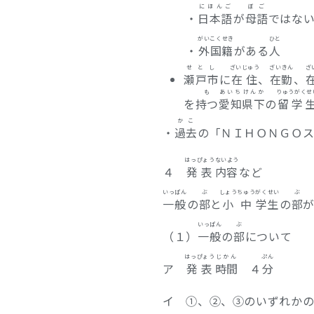
にほんご
ぼご
・
日本語
が
母語
ではな
がい
こくせき
ひと
・
外
国籍
がある
人
せとし
ざいじゅう
ざいきん
ざ
瀬戸市
に
在住
、
在勤
、
も
あいち
けんか
りゅうがくせ
を
持つ
愛知
県下
の
留学
かこ
・
過去
の「ＮＩＨＯＮＧＯ
はっぴょう
ないよう
４
発表
内容
など
いっぱん
ぶ
しょうちゅう
がくせい
ぶ
一般
の
部
と
小中
学生
の
部
いっぱん
ぶ
（１）
一般
の
部
について
はっぴょう
じかん
ぷん
ア
発表
時間
４
分
イ ①、②、③のいずれか