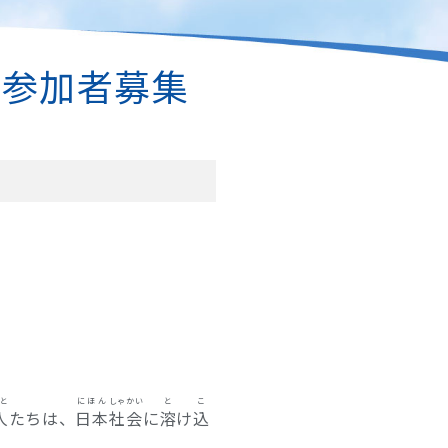
ト参加者募集
ひと
にほん
しゃかい
と
こ
人
たちは、
日本
社会
に
溶
け
込