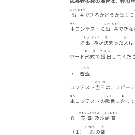
応募者
多数
の
場合
は、
参加
しゅつじょう
出場
できるかどうかは１０
ほん
しゅつじょう
本
コンテストに
出場
できな
しゅつ
じょう
き
ひと
※
出
場
が
決
まった
人
は
けいしき
ていしゅつ
ワード
形式
で
提出
してくだ
しんさ
７
審査
とうじつ
コンテスト
当日
は、スピー
ほん
しゅし
あ
本
コンテストの
趣旨
に
合
っ
ひょうしょう
およ
ふく
しょう
８
表彰
及
び
副
賞
いっぱん
ぶ
（１）
一般
の
部