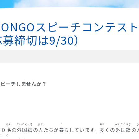
HONGOスピーチコンテス
募締切は9/30）
イベント
姉妹都市について
スピーチしませんか？
めい
がい
こくせき
ひと
く
おお
がい
こくせき
００
名
の
外
国籍
の
人
たちが
暮
らしています。
多
くの
外
国籍
の
おく