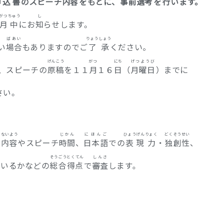
申込書
のスピーチ
内容
をもとに、
事前
選考
を
行
います。
がつ
ちゅう
し
月
中
にお
知
らせします。
ばあい
りょう
しょう
い
場合
もありますのでご
了
承
ください。
げんこう
がつ
にち
げつようび
、スピーチの
原稿
を１１
月
１６
日
（
月曜日
）までに
さい。
ないよう
じかん
にほんご
ひょうげんりょく
どくそうせい
チ
内容
やスピーチ
時間
、
日本語
での
表現力
・
独創性
、
そうごう
とくてん
しんさ
ているかなどの
総合
得点
で
審査
します。