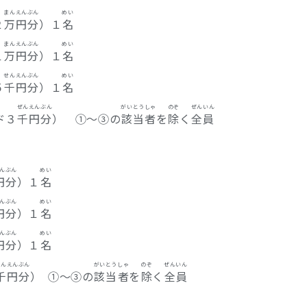
まんえんぶん
めい
２
万円分
）１
名
まんえんぶん
めい
１
万円分
）１
名
せんえんぶん
めい
５
千円分
）１
名
ぜんえんぶん
がい
とう
しゃ
のぞ
ぜん
いん
ド３
千円分
） ①～③の
該
当
者
を
除
く
全
員
んぶん
めい
円分
）１
名
んぶん
めい
円分
）１
名
んぶん
めい
円分
）１
名
せんえんぶん
がい
とう
しゃ
のぞ
ぜん
いん
千円分
） ①～③の
該
当
者
を
除
く
全
員