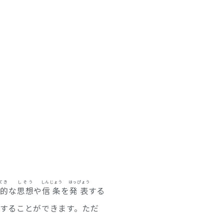
てき
しそう
しんじょう
はっぴょう
的
な
思想
や
信条
を
発表
する
することができます。ただ