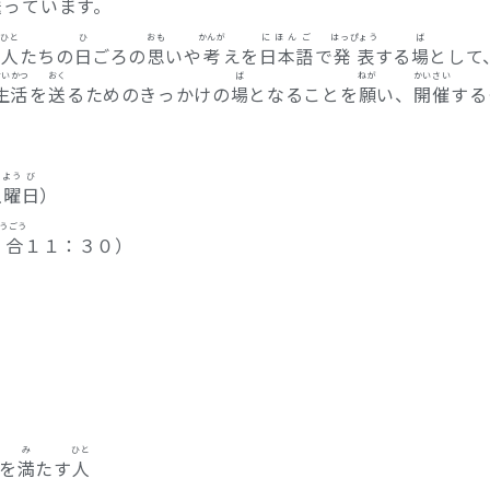
送って
います。
ひと
ひ
おも
かんが
にほんご
はっぴょう
ば
た
人
たちの
日
ごろの
思
いや
考
えを
日本語
で
発表
する
場
として
せいかつ
おく
ば
ねが
かいさい
生活
を
送
るためのきっかけの
場
となることを
願
い、
開催
する
よう
び
土
曜
日
）
うごう
集合
１１：３０）
み
ひと
を
満
たす
人