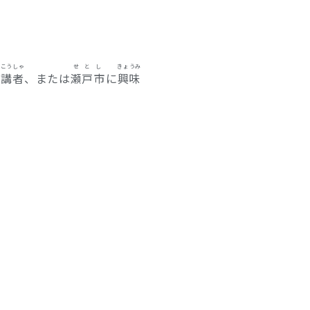
ゅこうしゃ
せとし
きょうみ
受講者
、または
瀬戸市
に
興味