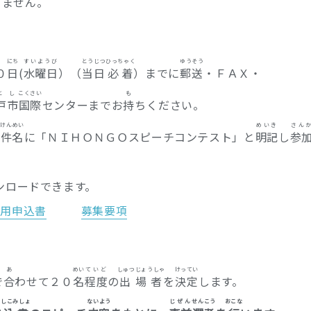
きません。
にち
すいようび
とうじつ
ひっちゃく
ゆうそう
０
日
(
水曜日
）（
当日
必着
）までに
郵送
・ＦＡＸ・
とし
こくさい
も
戸市
国際
センターまで
お持ち
ください。
けんめい
めいき
さん
、
件名
に「ＮＩＨＯＮＧＯスピーチコンテスト」と
明記
し
参
ンロードできます。
生用申込書
募集要項
あ
めい
ていど
しゅつじょうしゃ
けってい
で
合
わせて２０
名
程度
の
出場者
を
決定
します。
うしこみしょ
ないよう
じぜん
せんこう
おこな