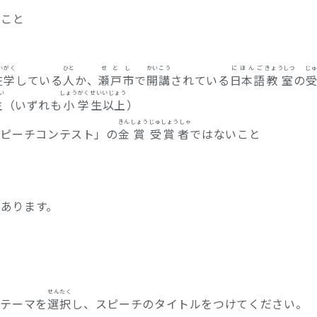
いこと
いがく
ひと
せとし
かいこう
にほんご
きょうしつ
じ
在学
している
人
か、
瀬戸市
で
開講
されている
日本語
教室
の
い
しょう
がく
せい
いじょう
生
（いずれも
小
学
生
以上
）
きん
しょう
じゅしょうしゃ
スピーチコンテスト」の
金
賞
受賞者
ではないこと
があります。
せんたく
のテーマを
選択
し、スピーチのタイトルをつけてください。