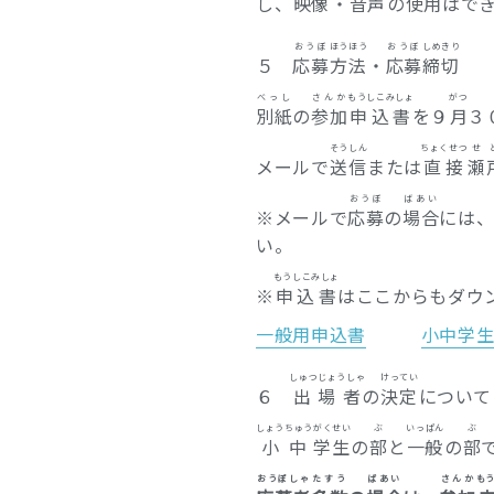
し、
映像
・
音声
の
使用
はで
おうぼ
ほうほう
おうぼ
しめきり
５
応募
方法
・
応募
締切
べっし
さんか
もうしこみしょ
がつ
別紙
の
参加
申込書
を９
月
３
そうしん
ちょくせつ
せ
メールで
送信
または
直接
瀬
おうぼ
ばあい
※メールで
応募
の
場合
には
い。
もうしこみしょ
※
申込書
はここからもダウ
一般用申込書
小中学
しゅつじょうしゃ
けってい
６
出場者
の
決定
について
しょうちゅう
がくせい
ぶ
いっぱん
ぶ
小中
学生
の
部
と
一般
の
部
おうぼしゃ
たすう
ばあい
さんか
も