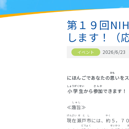
第１９回NI
します！（応
外国語交流サロン
2026/6/23
イベント
おも
にほんごであなたの
思
いを
しょうがくせい
さんか
小学生
から
参加
できます！
しゅし
≪
趣旨
≫
げんざい
せとし
やく
現在
瀬戸市
には、
約
５，７
どりょく
せいかつ