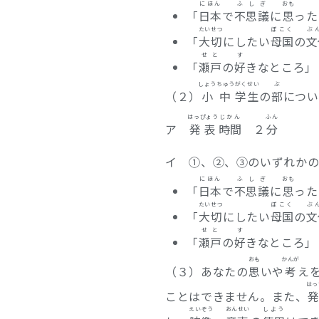
にほん
ふしぎ
おも
「
日本
で
不思議
に
思
った
たいせつ
ぼこく
ぶ
「
大切
にしたい
母国
の
文
せと
す
「
瀬戸
の
好
きなところ」
しょうちゅう
がくせい
ぶ
（２）
小中
学生
の
部
につい
はっぴょう
じかん
ふん
ア
発表
時間
２
分
イ ①、②、③のいずれか
にほん
ふしぎ
おも
「
日本
で
不思議
に
思
った
たいせつ
ぼこく
ぶ
「
大切
にしたい
母国
の
文
せと
す
「
瀬戸
の
好
きなところ」
おも
かんが
（３）あなたの
思
いや
考
え
はっ
ことはできません。また、
えいぞう
おんせい
しよう