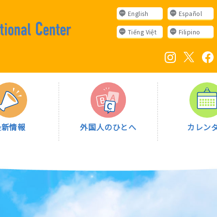
English
Español
Tiếng Việt
Filipino
最新情報
外国人のひとへ
カレン
入会について
ボランティア募集
外国人相談窓口
多言語情報誌こんにちは