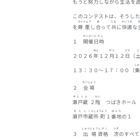
もうと
努力
しながら
生活
を
このコンテストは、そうし
そん
ちょう
あ
とも
かいてき
を
尊
重
し
合
って
共
に
快適
な
かいさい
にちじ
１
開催
日時
ねん
がつ
にち
ど
２０２６
年
１２
月
１２
日
（
しゅ
１３：３０～１７：００（
かいじょう
２
会場
せとぐら
かい
瀬戸蔵
２
階
つばきホール
せとし
くらしょ
ちょう
ばんち
瀬戸市
蔵所
町
１
番地
の１
しゅつじょう
しかく
つぎ
３
出場
資格
次
のすべて