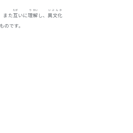
たが
り
かい
いぶんか
、また
互
いに
理
解
し、
異文化
ものです。