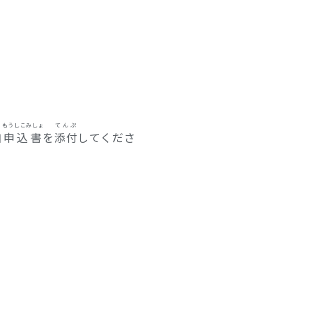
か
もうしこみしょ
てんぷ
加
申込書
を
添付
してくださ