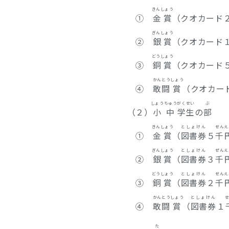
きんしょう
①
金賞
（クオカード
ぎんしょう
②
銀賞
（クオカード
どうしょう
③
銅賞
（クオカード
かん
とう
しょう
④
敢
闘
賞
（クオカー
しょうちゅう
がくせい
ぶ
（２）
小中
学生
の
部
きんしょう
としょけん
せんえ
①
金賞
（
図書券
５
千
ぎんしょう
としょけん
ぜんえ
②
銀賞
（
図書券
３
千
どうしょう
としょけん
せんえ
③
銅賞
（
図書券
２
千
かん
とう
しょう
としょけん
④
敢
闘
賞
（
図書券
１
た