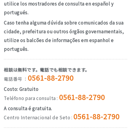
瀬戸市安全安心情報
utilice los mostradores de consulta en español y
portugués.
瀬戸市国際センターの活動
keyboard_arrow_down
Caso tenha alguma dúvida sobre comunicados da sua
カレンダー
cidade, prefeitura ou outros órgãos governamentais,
utilize os balcões de informações em espanhol e
português.
相談は無料です。電話でも相談できます。
0561-88-2790
電話番号 ：
Costo: Gratuito
0561-88-2790
Teléfono para consulta :
A consulta é gratuita.
0561-88-2790
Centro Internacional de Seto :