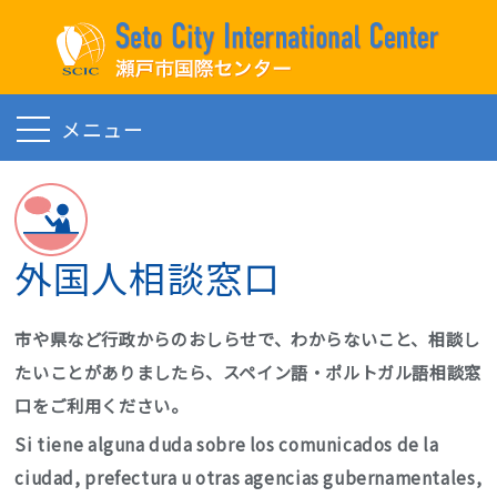
English
Español
Português
Tiếng Việt
Filipino
中文
外国人相談窓口
Japanese
市や県など行政からのおしらせで、わからないこと、相談し
たいことがありましたら、スペイン語・ポルトガル語相談窓
最新情報
口をご利用ください。
Si tiene alguna duda sobre los comunicados de la
外国人のひとへ
keyboard_arrow_down
ciudad, prefectura u otras agencias gubernamentales,