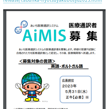
瀬戸市安全安心情報
瀬戸市国際センターの活動
keyboard_arrow_down
カレンダー