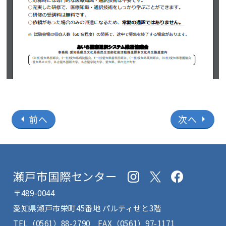
前へ
次へ
arrow_left
arrow_right
瀬戸市国際センター
〒489-0044
愛知県瀬戸市栄町45番地 パルティせと3階
TEL
（0561）88-2790
FAX（0561）97-1171