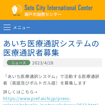
あいち医療通訳システムの
English
Español
Português
医療通訳者募集
Tiếng Việt
Filipino
中文
Japanese
2023/4/28
ニュース
「あいち医療通訳システム」で活動する医療通訳
者（英語及びポルトガル語）を募集します
最新情報
詳しくはこちら➝
外国人のひとへ
keyboard_arrow_down
https://www.pref.aichi.jp/press-
release/tabunka-iryotsuyakubosyu2023.html